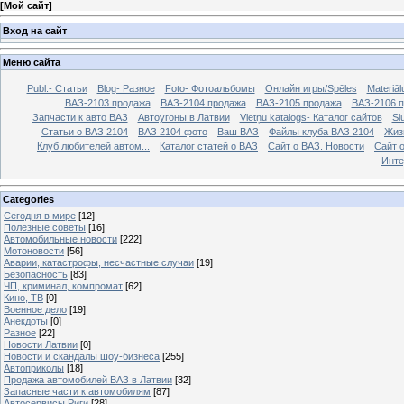
[
Мой сайт
]
Вход на сайт
Меню сайта
Publ.- Статьи
Blog- Разное
Foto- Фотоальбомы
Онлайн игры/Spēles
Materiā
ВАЗ-2103 продажа
ВАЗ-2104 продажа
ВАЗ-2105 продажа
ВАЗ-2106 
Запчасти к авто ВАЗ
Автоугоны в Латвии
Vietņu katalogs- Каталог сайтов
Sl
Статьи о ВАЗ 2104
ВАЗ 2104 фото
Ваш ВАЗ
Файлы клуба ВАЗ 2104
Жиз
Клуб любителей автом...
Каталог статей о ВАЗ
Сайт о ВАЗ. Новости
Сайт 
Инте
Categories
Сегодня в мире
[12]
Полезные советы
[16]
Автомобильные новости
[222]
Мотоновости
[56]
Аварии, катастрофы, несчастные случаи
[19]
Безопасность
[83]
ЧП, криминал, компромат
[62]
Кино, ТВ
[0]
Военное дело
[19]
Анекдоты
[0]
Разное
[22]
Новости Латвии
[0]
Новости и скандалы шоу-бизнеса
[255]
Автоприколы
[18]
Продажа автомобилей ВАЗ в Латвии
[32]
Запасные части к автомобилям
[87]
Автосервисы Риги
[28]