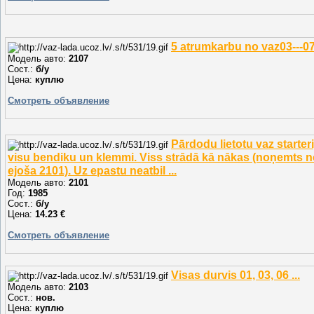
5 atrumkarbu no vaz03---07 
Модель авто:
2107
Сост.:
б/у
Цена:
куплю
Смотреть объявление
Pārdodu lietotu vaz starteri
visu bendiku un klemmi. Viss strādā kā nākas (noņemts 
ejoša 2101). Uz epastu neatbil ...
Модель авто:
2101
Год:
1985
Сост.:
б/у
Цена:
14.23 €
Смотреть объявление
Visas durvis 01, 03, 06 ...
Модель авто:
2103
Сост.:
нов.
Цена:
куплю