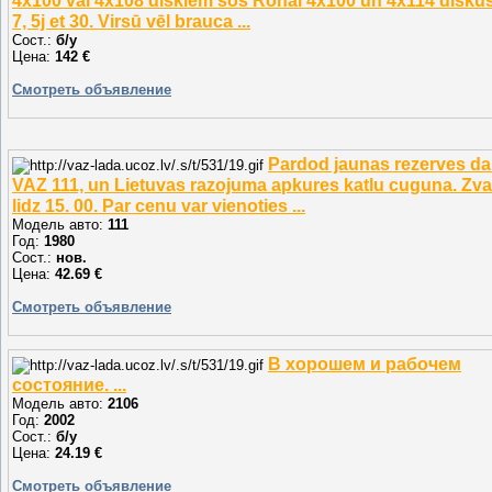
4x100 vai 4x108 diskiem šos Ronal 4x100 un 4x114 diskus.
7, 5j et 30. Virsū vēl brauca ...
Сост.:
б/у
Цена:
142 €
Смотреть объявление
Pardod jaunas rezerves da
VAZ 111, un Lietuvas razojuma apkures katlu cuguna. Zva
lidz 15. 00. Par cenu var vienoties ...
Модель авто:
111
Год:
1980
Сост.:
нов.
Цена:
42.69 €
Смотреть объявление
В хорошем и рабочем
состояние. ...
Модель авто:
2106
Год:
2002
Сост.:
б/у
Цена:
24.19 €
Смотреть объявление