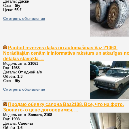
Деталь:
Диски
Сост.:
б/у
Цена:
55 €
Смотреть объявление
Pārdod rezerves daļas no automašīnas Vaz 21063.
Norādītajām cenām ir informatīvs raksturs un atkarīgas n
detaļas stāvokļa. ...
Модель авто:
21063
Год:
1988
Деталь:
От одной а/м
Объём:
1.3
Сост.:
б/у
Смотреть объявление
Продаю обивку салона Ваз2108. Все, что на фото.
Звоните- о цене договоримся. ...
Модель авто:
Samara, 2108
Год:
1998
Деталь:
Салоны
Объём:
1.6