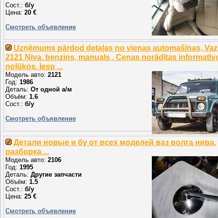
Сост.:
б/у
Цена:
20 €
Смотреть объявление
Uzņēmums pārdod detaļas no vienas automašīnas, Vaz
2121 Ņiva. benzins, manuals . Cenas norādītas informatīv
nolūkos. Iesp ...
Модель авто:
2121
Год:
1986
Деталь:
От одной а/м
Объём:
1.6
Сост.:
б/у
Смотреть объявление
Детали новые и бу от всех моделей ваз волга нива.
разборка ...
Модель авто:
2106
Год:
1995
Деталь:
Другие запчасти
Объём:
1.5
Сост.:
б/у
Цена:
25 €
Смотреть объявление