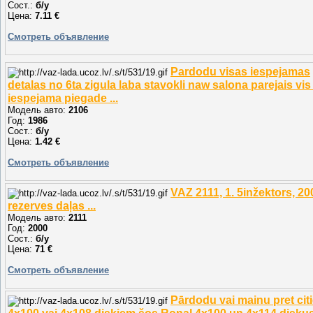
Сост.:
б/у
Цена:
7.11 €
Смотреть объявление
Pardodu visas iespejamas
detalas no 6ta zigula laba stavokli naw salona parejais vis 
iespejama piegade ...
Модель авто:
2106
Год:
1986
Сост.:
б/у
Цена:
1.42 €
Смотреть объявление
VAZ 2111, 1. 5inžektors, 200
rezerves daļas ...
Модель авто:
2111
Год:
2000
Сост.:
б/у
Цена:
71 €
Смотреть объявление
Pārdodu vai mainu pret cit