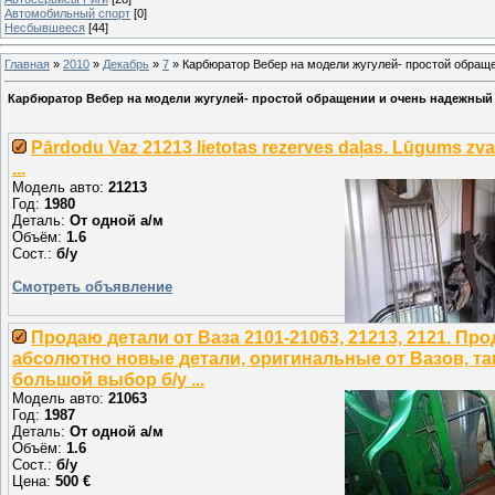
Автомобильный спорт
[0]
Несбывшееся
[44]
Главная
»
2010
»
Декабрь
»
7
» Карбюратор Вебер на модели жугулей- простой обращен
Карбюратор Вебер на модели жугулей- простой обращении и очень надежный .
Pārdodu Vaz 21213 lietotas rezerves daļas. Lūgums zvan
...
Модель авто:
21213
Год:
1980
Деталь:
От одной а/м
Объём:
1.6
Сост.:
б/у
Смотреть объявление
Продаю детали от Ваза 2101-21063, 21213, 2121. Пр
абсолютно новые детали, оригинальные от Вазов, та
большой выбор б/у ...
Модель авто:
21063
Год:
1987
Деталь:
От одной а/м
Объём:
1.6
Сост.:
б/у
Цена:
500 €