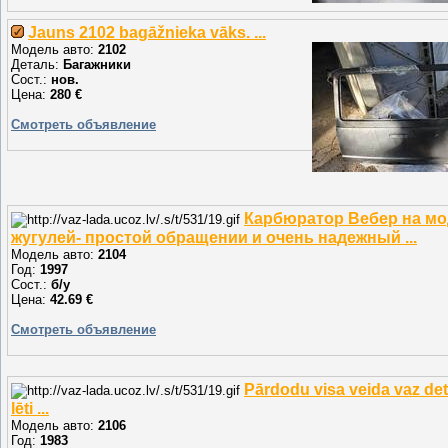
Jauns 2102 bagāžnieka vāks. ...
Модель авто:
2102
Деталь:
Багажники
Сост.:
нов.
Цена:
280 €
Смотреть объявление
Карбюратор Вебер на м
жугулей- простой обращении и очень надежный ...
Модель авто:
2104
Год:
1997
Сост.:
б/у
Цена:
42.69 €
Смотреть объявление
Pārdodu visa veida vaz det
lēti ...
Модель авто:
2106
Год:
1983